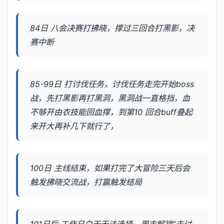
84日 八会决赛打拂晓，撑过三回合打黑影，决
赛中断
85-99日 打讨伐任务，讨伐任务走完开始boss
战，先打黑影再打黑洞，黑洞战一直格挡，血
不够开由衣技能回血撑，到第10 回合buff叠起
来开大再补几下就行了，
100日 主线结束，如果打完了大冒险三天后会
触发拂晓交流战，打赢触发结局
101日后 工作日白天无法选择。周末解锁“去讨