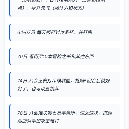
点），提升元气（加体力和状态）
64-67日 每天都打讨伐委托，并打完
70日 逛街买10本冒险之书和其他东西
74日 八会正赛打斥候联盟，格挡5回合后就好
打了，也可以直接莽
78日 八会准决赛七星事务所，速战速决，拖到
后面对手加攻击难打