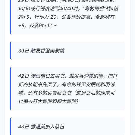
10/10或行进度达到40/40时，“海豹情侣”战※信
赖+5，行动力-20，公会评价提高，全部状态
+8，技能Pt+12 ~
39日 触发香澄美剧情
42日 漫画商日去买书，触发香澄美剧情，把打
折的技能书先买了，有余的钱买安眠枕和羽绒
被，还有多的买冒险之书（这周之后的周末可
以都去打大冒险和超大冒险）
43日 香澄美加入队伍