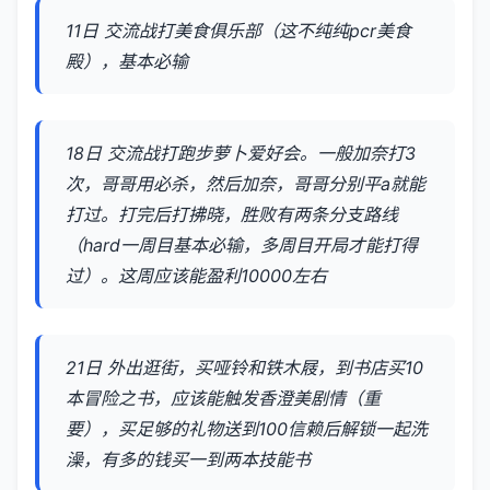
11日 交流战打美食俱乐部（这不纯纯pcr美食
殿），基本必输
18日 交流战打跑步萝卜爱好会。一般加奈打3
次，哥哥用必杀，然后加奈，哥哥分别平a就能
打过。打完后打拂晓，胜败有两条分支路线
（hard一周目基本必输，多周目开局才能打得
过）。这周应该能盈利10000左右
21日 外出逛街，买哑铃和铁木屐，到书店买10
本冒险之书，应该能触发香澄美剧情（重
要），买足够的礼物送到100信赖后解锁一起洗
澡，有多的钱买一到两本技能书