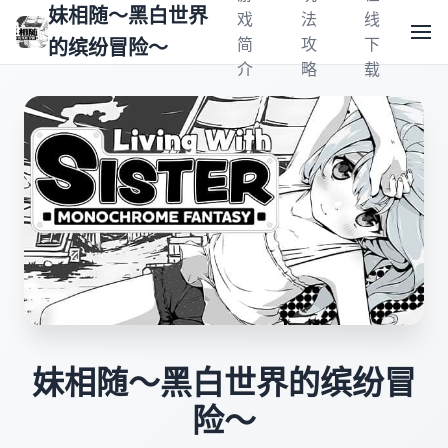
妹相随～黑白世界
戏
法
线
简
攻
下
的缤纷冒险～
介
略
载
妹相随～黑白世界的缤纷冒
险～