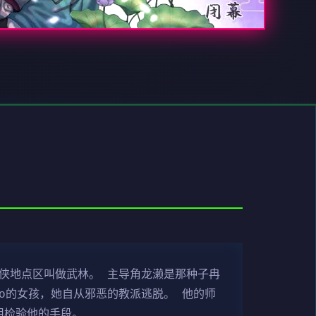
武侠地点区叫做武林。 主导角龙濑是那种子冉
o的女孩，她自从邪恶的教派逃脱。 他的师
用检验他的手段。