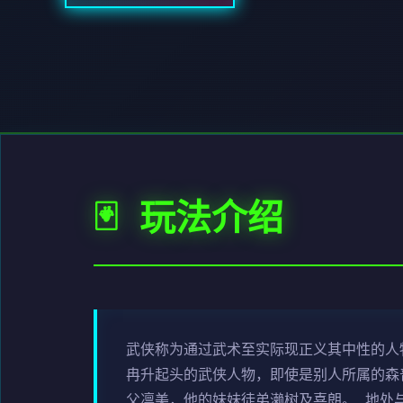
🃏 玩法介绍
武侠称为通过武术至实际现正义其中性的人
冉升起头的武侠人物，即使是别人所属的森普
父凛美，他的妹妹徒弟濑树及喜朗。 地处