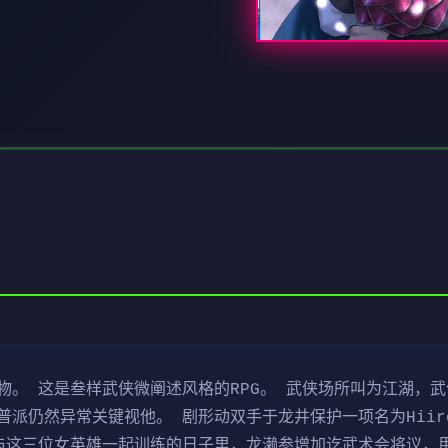
物。 这是叁样武侠微阐述风格的RPG。 武侠场所叫为江湖，
派仍然异常关键视他。 剧形动双手于龙井保护一项名为Hiir
与这三位女英雄一起训练的日子里，龙濑参增加讫武术会将议，