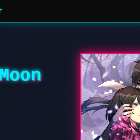
r
Moon